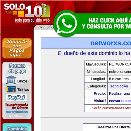
networxs.c
El dueño de este dominio lo ha
Mayusculas:
NETWORXS.
Minusculas:
networxs.com
Longitud:
8 caracteres
Categorias:
TecnologÃ­a
Precio:
Realizar una 
Visitar!
networxs.co
Serán consideradas ofer
Realizar una Oferta