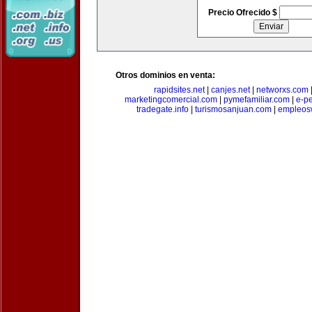
Precio Ofrecido $
Otros dominios en venta:
rapidsites.net
|
canjes.net
|
networxs.com
marketingcomercial.com
|
pymefamiliar.com
|
e-pe
tradegate.info
|
turismosanjuan.com
|
empleos