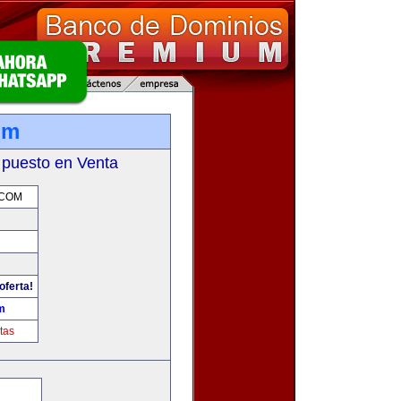
om
 puesto en Venta
COM
oferta!
m
tas