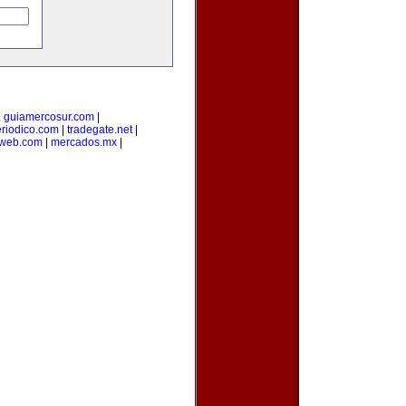
|
guiamercosur.com
|
riodico.com
|
tradegate.net
|
web.com
|
mercados.mx
|