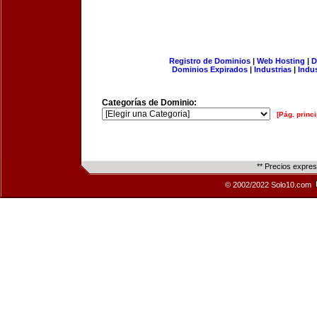
Registro de Dominios
|
Web Hosting
|
D
Dominios Expirados
|
Industrias
|
Indu
Categorías de Dominio:
[Pág. princi
** Precios expre
© 2002/2022 Solo10.com