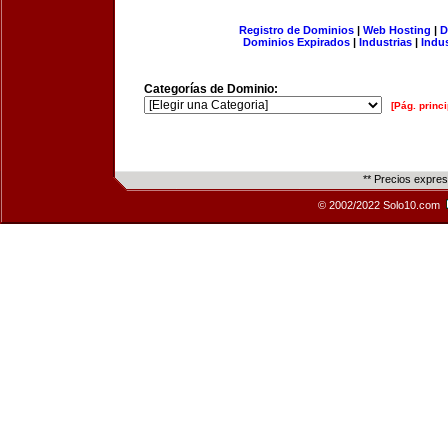
Registro de Dominios
|
Web Hosting
|
D
Dominios Expirados
|
Industrias
|
Indu
Categorías de Dominio:
[Pág. princi
** Precios expre
© 2002/2022 Solo10.com